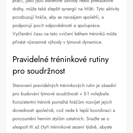
práci, jako jsou štafetové závody nebo překážkové
dráhy, může také zlepšit synergii na hřišti. Tyto aktivity
povzbuzují hráče, aby se navzájem spolehli, a
podporují pocit odpovědnosti a spolupráce.
Vyčlenění času na tato cvičení během tréninků může
přinést významné výhody v týmové dynamice.
Pravidelné tréninkové rutiny
pro soudržnost
Stanovení pravidelných tréninkových rutin je zásadní
pro budování týmové soudržnosti v 5-1 volejbale.
Konzistentní trénink pomáhá hráčům rozvíjet jejich
dovednosti společně, což vede k lepší koordinaci a
porozumění herním stylům ostatních. Snažte se o
alespoň tři až čtyři tréninkové sezení týdně, abyste