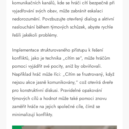
komunikačních kanálů, kde se hráči cítí bezpečně při
vyjadřování svých obav, může zabránit eskalaci
nedorozumění. Povzbuzujte otevřený dialog a aktivní
naslouchání během týmových schůzek, abyste rychle
řešili jakékoli problémy.
Implementace strukturovaného přístupu k řešení
konfliktů, jako je technika „cítím se“, může hráčům
pomoci vyjádřit své pocity, aniž by obviňovali.
Například hráč může říci: „Cítím se frustrovaný, když
nejsou akce jasně komunikovány,“ což otevírá dveře
pro konstruktivní diskusi. Pravidelné opakování
týmových cílů a hodnot může také pomoci znovu
zaměřit hráče na jejich společné cíle, čímž se
minimalizují konflikty.