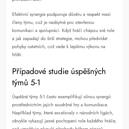
Efektivní synergie podporuje důvěru a respekt mezi
členy týmu, což je nezbytné pro otevřenou
komunikaci a spolupráci. Když hráči chápou své role
a jak zapadají do širší strategie, mohou předvídat
pohyby ostatních, což vede k lepšímu výkonu na
hřišti.
Případové studie úspěšných
týmů 5-1
Úspěšné týmy 5-1 často exemplifikují silnou synergii
prostřednictvím jejich soudržné hry a komunikace.
Například týmy, které excelovaly v národních ligách,
obvykle vykazují jasné pochopení role každého hráče,
což umožňuje plynulé přechody během zápasů.