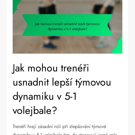
Jak mohou trenéři
usnadnit lepší týmovou
dynamiku v 5-1
volejbale?
Trenéři hrají zásadní roli při zlepšování týmové
dynamiky v 5-1 volejbale tím, že stanovují jasné role,