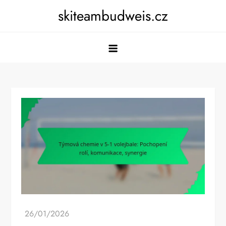
Skip
skiteambudweis.cz
to
content