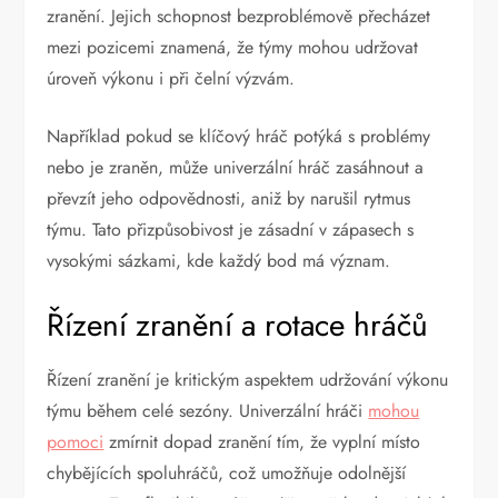
zranění. Jejich schopnost bezproblémově přecházet
mezi pozicemi znamená, že týmy mohou udržovat
úroveň výkonu i při čelní výzvám.
Například pokud se klíčový hráč potýká s problémy
nebo je zraněn, může univerzální hráč zasáhnout a
převzít jeho odpovědnosti, aniž by narušil rytmus
týmu. Tato přizpůsobivost je zásadní v zápasech s
vysokými sázkami, kde každý bod má význam.
Řízení zranění a rotace hráčů
Řízení zranění je kritickým aspektem udržování výkonu
týmu během celé sezóny. Univerzální hráči
mohou
pomoci
zmírnit dopad zranění tím, že vyplní místo
chybějících spoluhráčů, což umožňuje odolnější