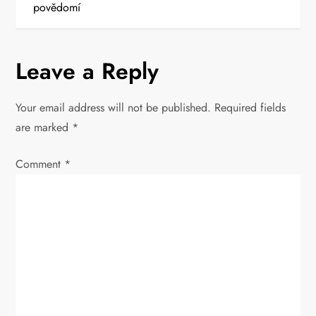
povědomí
n
a
Leave a Reply
v
Your email address will not be published.
Required fields
i
are marked
*
g
Comment
*
a
t
i
o