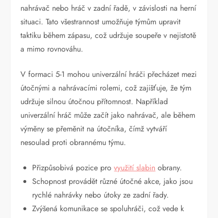
nahrávač nebo hráč v zadní řadě, v závislosti na herní
situaci. Tato všestrannost umožňuje týmům upravit
taktiku během zápasu, což udržuje soupeře v nejistotě
a mimo rovnováhu.
V formaci 5-1 mohou univerzální hráči přecházet mezi
útočnými a nahrávacími rolemi, což zajišťuje, že tým
udržuje silnou útočnou přítomnost. Například
univerzální hráč může začít jako nahrávač, ale během
výměny se přeměnit na útočníka, čímž vytváří
nesoulad proti obrannému týmu.
Přizpůsobivá pozice pro
využití slabin
obrany.
Schopnost provádět různé útočné akce, jako jsou
rychlé nahrávky nebo útoky ze zadní řady.
Zvýšená komunikace se spoluhráči, což vede k