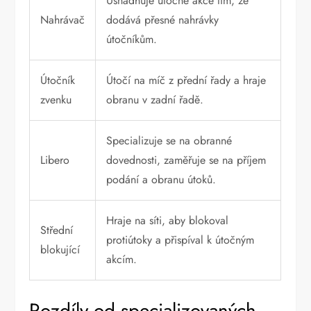
Usnadňuje útočné akce tím, že
Nahrávač
dodává přesné nahrávky
útočníkům.
Útočník
Útočí na míč z přední řady a hraje
zvenku
obranu v zadní řadě.
Specializuje se na obranné
Libero
dovednosti, zaměřuje se na příjem
podání a obranu útoků.
Hraje na síti, aby blokoval
Střední
protiútoky a přispíval k útočným
blokující
akcím.
Rozdíly od specializovaných