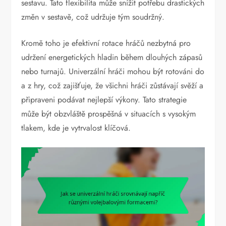
sestavu. Tato flexibilita může snížit potřebu drastických
změn v sestavě, což udržuje tým soudržný.
Kromě toho je efektivní rotace hráčů nezbytná pro
udržení energetických hladin během dlouhých zápasů
nebo turnajů. Univerzální hráči mohou být rotováni do
a z hry, což zajišťuje, že všichni hráči zůstávají svěží a
připraveni podávat nejlepší výkony. Tato strategie
může být obzvláště prospěšná v situacích s vysokým
tlakem, kde je vytrvalost klíčová.