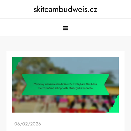
Skip
skiteambudweis.cz
to
content