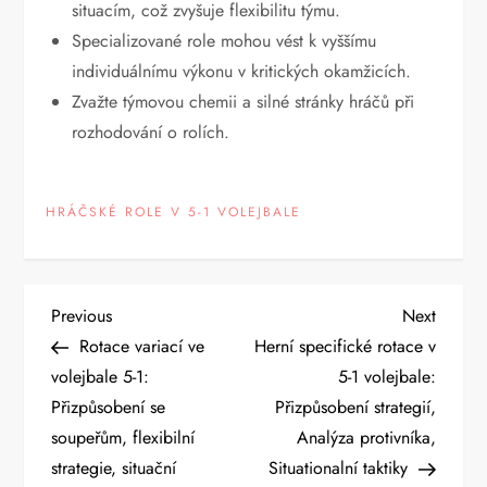
situacím, což zvyšuje flexibilitu týmu.
Specializované role mohou vést k vyššímu
individuálnímu výkonu v kritických okamžicích.
Zvažte týmovou chemii a silné stránky hráčů při
rozhodování o rolích.
HRÁČSKÉ ROLE V 5-1 VOLEJBALE
P
Previous
Next
Previous
Next
Post
Post
Rotace variací ve
Herní specifické rotace v
o
volejbale 5-1:
5-1 volejbale:
Přizpůsobení se
Přizpůsobení strategií,
s
soupeřům, flexibilní
Analýza protivníka,
t
strategie, situační
Situationalní taktiky