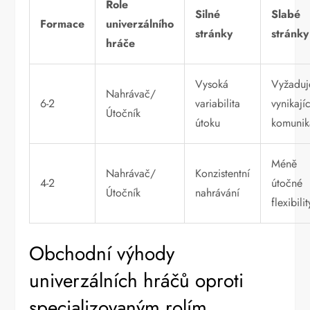
Role
Silné
Slabé
Formace
univerzálního
stránky
stránky
hráče
Vysoká
Vyžaduj
Nahrávač/
6-2
variabilita
vynikajíc
Útočník
útoku
komunik
Méně
Nahrávač/
Konzistentní
4-2
útočné
Útočník
nahrávání
flexibilit
Obchodní výhody
univerzálních hráčů oproti
specializovaným rolím