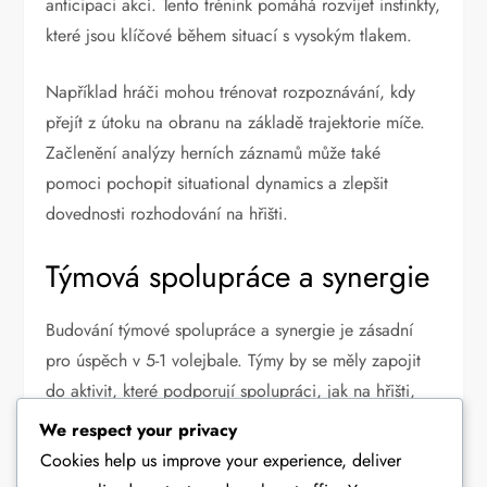
anticipaci akcí. Tento trénink pomáhá rozvíjet instinkty,
které jsou klíčové během situací s vysokým tlakem.
Například hráči mohou trénovat rozpoznávání, kdy
přejít z útoku na obranu na základě trajektorie míče.
Začlenění analýzy herních záznamů může také
pomoci pochopit situational dynamics a zlepšit
dovednosti rozhodování na hřišti.
Týmová spolupráce a synergie
Budování týmové spolupráce a synergie je zásadní
pro úspěch v 5-1 volejbale. Týmy by se měly zapojit
do aktivit, které podporují spolupráci, jak na hřišti,
tak mimo něj. Pravidelná cvičení pro budování týmu
We respect your privacy
mohou posílit vztahy a zlepšit komunikaci mezi hráči.
Cookies help us improve your experience, deliver