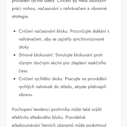
prováděli rychlé údery. Cvičení by měla zdůraznit
práci nohou, načasování s nahrávačem a obranné
strategie.
Cvičení načasování bloku: Procvičujte skákání s
nahrávačem, aby se zajistily synchronizované
útoky.
Stínové blokování: Simulujte blokování proti
různým útočným akcím pro zlepšení reakčního
času.
Cvičení rychlého útoku: Pracujte na provádění
rychlých nahrávek do středu, abyste překvapili
obranu.
Pochopení tendencí protivníka může také zvýšit
efektivitu středového bloku. Pravidelné
přezkoumávání herních záznamů může poskytnout