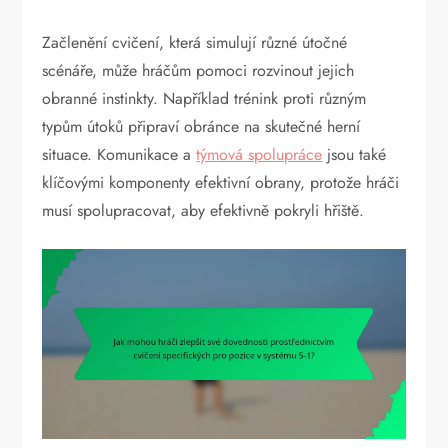
Začlenění cvičení, která simulují různé útočné
scénáře, může hráčům pomoci rozvinout jejich
obranné instinkty. Například trénink proti různým
typům útoků připraví obránce na skutečné herní
situace. Komunikace a
týmová spolupráce
jsou také
klíčovými komponenty efektivní obrany, protože hráči
musí spolupracovat, aby efektivně pokryli hřiště.