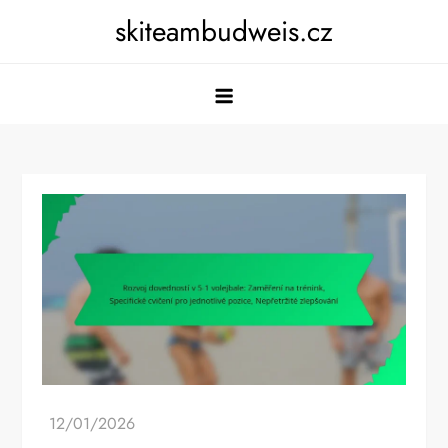
Skip
skiteambudweis.cz
to
content