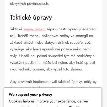
obvyklých povinnostech.
Taktické úpravy
Taktické
změny během
zápasu často vyžadují adaptaci
rolí. Trenéři mohou požadovat změny ve strategii na
základě silných nebo slabých stránek soupeře, což
vyžaduje, aby hráči upravili své pozice nebo herní
styly. Například, pokud soupeřící tým má problémy s
vysokými podáními, může být nutné, aby hráč upravil
svou techniku podání, aby využil tuto slabinu.
Aby efektivně implementovali taktické úpravy, měly by
týmy během tréninků procvičovat různé scénáře. To
We respect your privacy
připravuje hráče na rychlé přizpůsobení během
Cookies help us improve your experience, deliver
zápasů, což zajišťuje, že mohou vykonávat herní plán