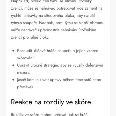
Například, pokud čelí týmu se silnými útočníky
zvenčí, může se nahrávač potřebovat více zaměřit na
rychlé nahrávky na středového bloka, aby narušil
rytmus soupeře. Naopak, proti týmu se slabší obranou
může nahrávač upřednostnit nahrávání útočníkům
zvenčí pro silné útoky.
Posoudit klíčové hráče soupeře a jejich vzorce
skórování.
Upravit útočné strategie, aby se využily defenzivní
mezery.
Jasně komunikovat úpravy během time-outů nebo
přestávek.
Reakce na rozdíly ve skóre
Rozdíly ve skóre mohou určovat, jak se hráči