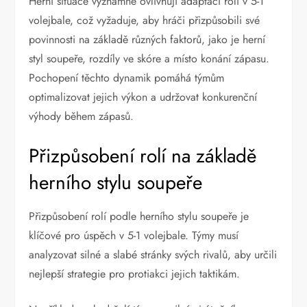
Herní situace významně ovlivňují adaptaci rolí v 5-1
volejbale, což vyžaduje, aby hráči přizpůsobili své
povinnosti na základě různých faktorů, jako je herní
styl soupeře, rozdíly ve skóre a místo konání zápasu.
Pochopení těchto dynamik pomáhá týmům
optimalizovat jejich výkon a udržovat konkurenční
výhody během zápasů.
Přizpůsobení rolí na základě
herního stylu soupeře
Přizpůsobení rolí podle herního stylu soupeře je
klíčové pro úspěch v 5-1 volejbale. Týmy musí
analyzovat silné a slabé stránky svých rivalů, aby určili
nejlepší strategie pro protiakci jejich taktikám.