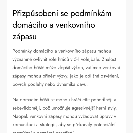
Přizpůsobení se podmínkám
domácího a venkovního
zápasu
Podmínky domácího a venkovního zápasu mohou
významně ovlivnit role hráčů v 5-1 volejbale. Znalost
domácího hřiště může zlepšit výkon, zatímco venkovní
zápasy mohou přinést výzvy, jako je odlišné osvětlení,
povrch podlahy nebo dynamika davu.
Na domácím hřišti se mohou hráči cítit pohodlněji a
sebevědoměji, což umožňuje agresivnější herní styly.
Naopak venkovní zápasy mohou vyžadovat úpravy v
komunikaci a strategii, aby se překonaly potenciální
rozptýlení a neznámé prostředí.