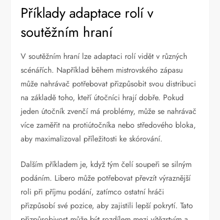
Příklady adaptace rolí v
soutěžním hraní
V soutěžním hraní lze adaptaci rolí vidět v různých
scénářích. Například během mistrovského zápasu
může nahrávač potřebovat přizpůsobit svou distribuci
na základě toho, kteří útočníci hrají dobře. Pokud
jeden útočník zvenčí má problémy, může se nahrávač
více zaměřit na protiútočníka nebo středového bloka,
aby maximalizoval příležitosti ke skórování.
Dalším příkladem je, když tým čelí soupeři se silným
podáním. Libero může potřebovat převzít výraznější
roli při příjmu podání, zatímco ostatní hráči
přizpůsobí své pozice, aby zajistili lepší pokrytí. Tato
přizpůsobivost může být rozdílem mezi vítězstvím a