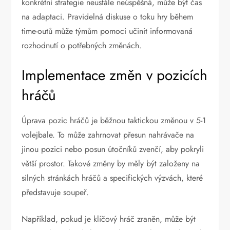
konkrétní strategie neustále neúspěšná, může být čas
na adaptaci. Pravidelná diskuse o toku hry během
time-outů může týmům pomoci učinit informovaná
rozhodnutí o potřebných změnách.
Implementace změn v pozicích
hráčů
Úprava pozic hráčů je běžnou taktickou změnou v 5-1
volejbale. To může zahrnovat přesun nahrávače na
jinou pozici nebo posun útočníků zvenčí, aby pokryli
větší prostor. Takové změny by měly být založeny na
silných stránkách hráčů a specifických výzvách, které
představuje soupeř.
Například, pokud je klíčový hráč zraněn, může být