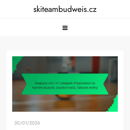
Skip
skiteambudweis.cz
to
content