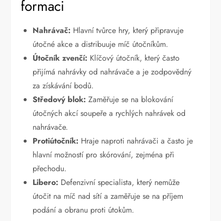
formaci
Nahrávač:
Hlavní tvůrce hry, který připravuje
útočné akce a distribuuje míč útočníkům.
Útočník zvenčí:
Klíčový útočník, který často
přijímá nahrávky od nahrávače a je zodpovědný
za získávání bodů.
Středový blok:
Zaměřuje se na blokování
útočných akcí soupeře a rychlých nahrávek od
nahrávače.
Protiútočník:
Hraje naproti nahrávači a často je
hlavní možností pro skórování, zejména při
přechodu.
Libero:
Defenzivní specialista, který nemůže
útočit na míč nad sítí a zaměřuje se na příjem
podání a obranu proti útokům.